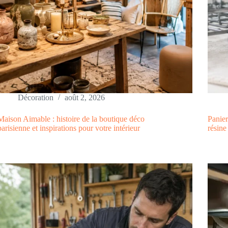
Décoration
août 2, 2026
Maison Aimable : histoire de la boutique déco
Panier
parisienne et inspirations pour votre intérieur
résin