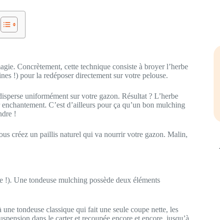
magie. Concrètement, cette technique consiste à broyer l’herbe
ines !) pour la redéposer directement sur votre pelouse.
disperse uniformément sur votre gazon. Résultat ? L’herbe
ar enchantement. C’est d’ailleurs pour ça qu’un bon mulching
ndre !
vous créez un paillis naturel qui va nourrir votre gazon. Malin,
ple !). Une tondeuse mulching possède deux éléments
 une tondeuse classique qui fait une seule coupe nette, les
uspension dans le carter et recoupée encore et encore, jusqu’à