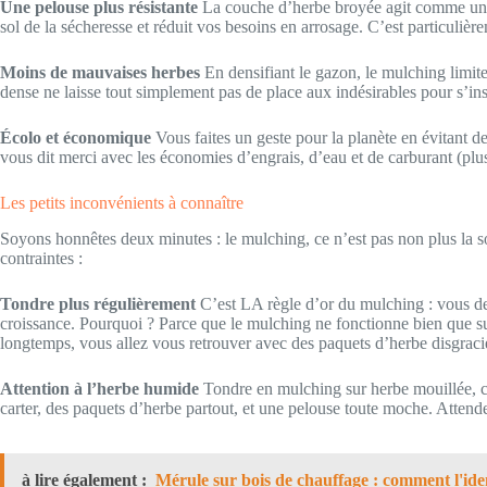
Une pelouse plus résistante
La couche d’herbe broyée agit comme une c
sol de la sécheresse et réduit vos besoins en arrosage. C’est particulière
Moins de mauvaises herbes
En densifiant le gazon, le mulching limite
dense ne laisse tout simplement pas de place aux indésirables pour s’inst
Écolo et économique
Vous faites un geste pour la planète en évitant d
vous dit merci avec les économies d’engrais, d’eau et de carburant (plus 
Les petits inconvénients à connaître
Soyons honnêtes deux minutes : le mulching, ce n’est pas non plus la sol
contraintes :
Tondre plus régulièrement
C’est LA règle d’or du mulching : vous de
croissance. Pourquoi ? Parce que le mulching ne fonctionne bien que sur
longtemps, vous allez vous retrouver avec des paquets d’herbe disgraci
Attention à l’herbe humide
Tondre en mulching sur herbe mouillée, c’
carter, des paquets d’herbe partout, et une pelouse toute moche. Attende
à lire également :
Mérule sur bois de chauffage : comment l'iden