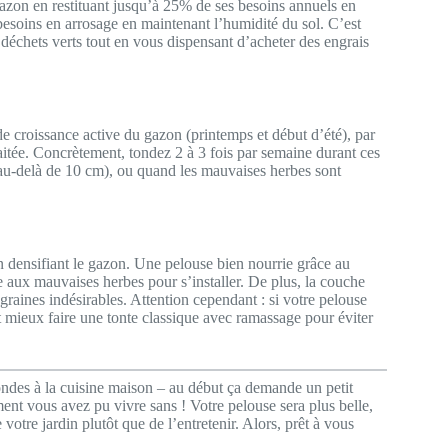
e gazon en restituant jusqu’à 25% de ses besoins annuels en
s besoins en arrosage en maintenant l’humidité du sol. C’est
déchets verts tout en vous dispensant d’acheter des engrais
 croissance active du gazon (printemps et début d’été), par
aitée. Concrètement, tondez 2 à 3 fois par semaine durant ces
au-delà de 10 cm), ou quand les mauvaises herbes sont
en densifiant le gazon. Une pelouse bien nourrie grâce au
 aux mauvaises herbes pour s’installer. De plus, la couche
raines indésirables. Attention cependant : si votre pelouse
 mieux faire une tonte classique avec ramassage pour éviter
des à la cuisine maison – au début ça demande un petit
ent vous avez pu vivre sans ! Votre pelouse sera plus belle,
 votre jardin plutôt que de l’entretenir. Alors, prêt à vous