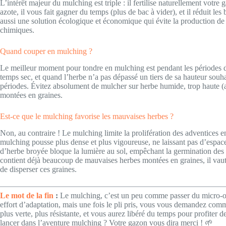
L’intérêt majeur du mulching est triple : il fertilise naturellement votr
azote, il vous fait gagner du temps (plus de bac à vider), et il réduit le
aussi une solution écologique et économique qui évite la production de 
chimiques.
Quand couper en mulching ?
Le meilleur moment pour tondre en mulching est pendant les périodes de
temps sec, et quand l’herbe n’a pas dépassé un tiers de sa hauteur souh
périodes. Évitez absolument de mulcher sur herbe humide, trop haute (
montées en graines.
Est-ce que le mulching favorise les mauvaises herbes ?
Non, au contraire ! Le mulching limite la prolifération des adventices 
mulching pousse plus dense et plus vigoureuse, ne laissant pas d’espace
d’herbe broyée bloque la lumière au sol, empêchant la germination des g
contient déjà beaucoup de mauvaises herbes montées en graines, il vaut
de disperser ces graines.
Le mot de la fin
:
Le mulching, c’est un peu comme passer du micro-on
effort d’adaptation, mais une fois le pli pris, vous vous demandez comm
plus verte, plus résistante, et vous aurez libéré du temps pour profiter de
lancer dans l’aventure mulching ? Votre gazon vous dira merci ! 🌱