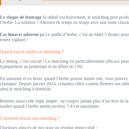
Le risque de feutrage
Si utilisé exclusivement, le mulching peut produ
l’herbe. La solution ? Alternez de temps en temps avec une tonte class
Les limaces adorent ça
Le paillis d’herbe, c’est un hôtel 5 étoiles pou
restez vigilant !
Quand faut-il tondre en mulching ?
Le timing, c’est crucial ! Le mulching est particulièrement efficace pen
typiquement au printemps et au début de l’été.
En automne et en hiver, quand l’herbe pousse moins vite, vous pouvez 
classique. Depuis janvier 2024, certaines villes comme Rennes ont même
ainsi le mulching à domicile.
Retenez aussi cette règle simple : ne coupez jamais plus d’un tiers de l
tondez quand l’herbe atteint environ 7-8 cm maximum.
Comment réussir son mulching ?
Quelques astuces de pro pour un résultat impeccable :