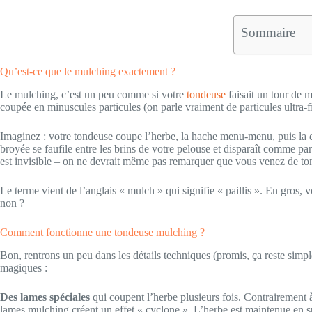
Sommaire
Qu’est-ce que le mulching exactement ?
Le mulching, c’est un peu comme si votre
tondeuse
faisait un tour de 
coupée en minuscules particules (on parle vraiment de particules ultra-f
Imaginez : votre tondeuse coupe l’herbe, la hache menu-menu, puis la 
broyée se faufile entre les brins de votre pelouse et disparaît comme p
est invisible – on ne devrait même pas remarquer que vous venez de to
Le terme vient de l’anglais « mulch » qui signifie « paillis ». En gros, 
non ?
Comment fonctionne une tondeuse mulching ?
Bon, rentrons un peu dans les détails techniques (promis, ça reste sim
magiques :
Des lames spéciales
qui coupent l’herbe plusieurs fois. Contrairement à
lames mulching créent un effet « cyclone ». L’herbe est maintenue en s