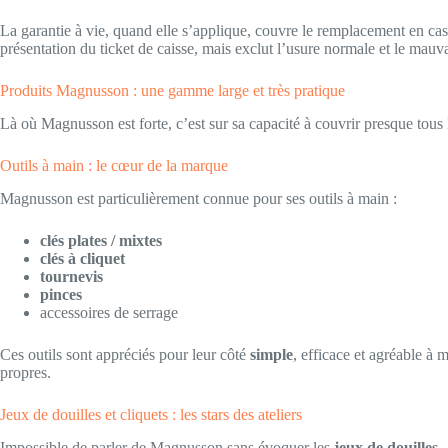
La garantie à vie, quand elle s’applique, couvre le remplacement en cas
présentation du ticket de caisse, mais exclut l’usure normale et le mauv
Produits Magnusson : une gamme large et très pratique
Là où Magnusson est forte, c’est sur sa capacité à couvrir presque tous l
Outils à main : le cœur de la marque
Magnusson est particulièrement connue pour ses outils à main :
clés plates / mixtes
clés à cliquet
tournevis
pinces
accessoires de serrage
Ces outils sont appréciés pour leur côté
simple
, efficace et agréable à 
propres.
Jeux de douilles et cliquets : les stars des ateliers
Impossible de parler de Magnusson sans évoquer les
jeux de douilles
.