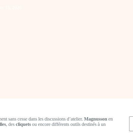
ier 15, 2026
R
nent sans cesse dans les discussions d’atelier.
Magnusson
en
lles
, des
cliquets
ou encore différents outils destinés à un