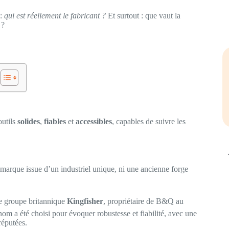
 :
qui est réellement le fabricant ?
Et surtout : que vaut la
?
outils
solides
,
fiables
et
accessibles
, capables de suivre les
arque issue d’un industriel unique, ni une ancienne forge
e groupe britannique
Kingfisher
, propriétaire de B&Q au
om a été choisi pour évoquer robustesse et fiabilité, avec une
réputées.