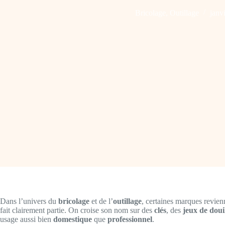
Bricolage
,
Outillage
janv
Dans l’univers du
bricolage
et de l’
outillage
, certaines marques revien
fait clairement partie. On croise son nom sur des
clés
, des
jeux de doui
usage aussi bien
domestique
que
professionnel
.