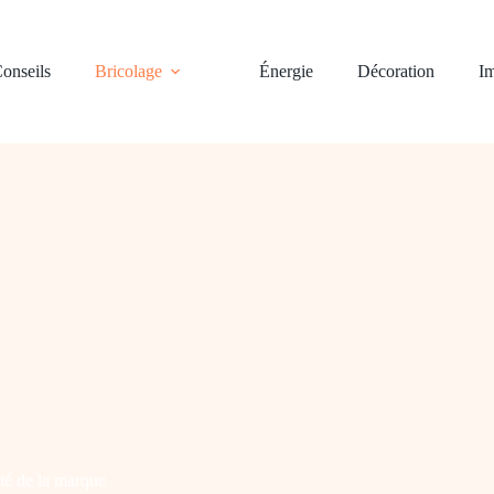
onseils
Bricolage
Énergie
Décoration
Im
ité de la marque