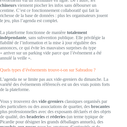
événements via un formulaire en ligne. De l’autre, les
chineurs
viennent piocher les infos sans débourser un
centime. C’est ce fonctionnement collaboratif qui fait la
richesse de la base de données : plus les organisateurs jouent
le jeu, plus l’agenda est complet.
La plateforme fonctionne de manière
totalement
indépendante
, sans subvention publique. Elle privilégie la
fiabilité de l’information et la mise à jour régulière des
annonces, ce qui évite les mauvaises surprises du type
« arriver sur un parking vide parce que l’événement a été
annulé la veille ».
Quels types d’événements trouve-t-on sur Sabradou ?
L’agenda ne se limite pas aux vide-greniers du dimanche. La
variété des événements référencés est un des vrais points forts
de la plateforme.
Vous y trouverez des
vide-greniers
classiques organisés par
des particuliers ou des associations de quartier, des
brocantes
plus professionnelles avec des exposants déclarés et des objets
de qualité, des
braderies
et
réderies
(un terme typique de
Picardie pour désigner les grands déballages annuels), des
marchés aux puces
pour les amateurs d’antiquités et de