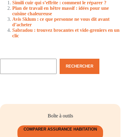
Simili cuir qui s’effrite : comment le réparer ?
Plan de travail en hêtre massif : idées pour une
cuisine chaleureuse
Avis Sklum : ce que personne ne vous dit avant
d’acheter
Sabradou : trouvez brocantes et vide-greniers en un
clic
Rechercher
RECHERCHER
Boîte à outils
COMPARER ASSURANCE HABITATION