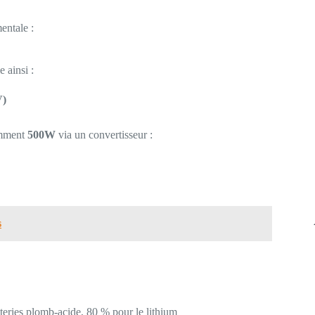
entale :
 ainsi :
V)
omment
500W
via un convertisseur :
s
teries plomb-acide, 80 % pour le lithium