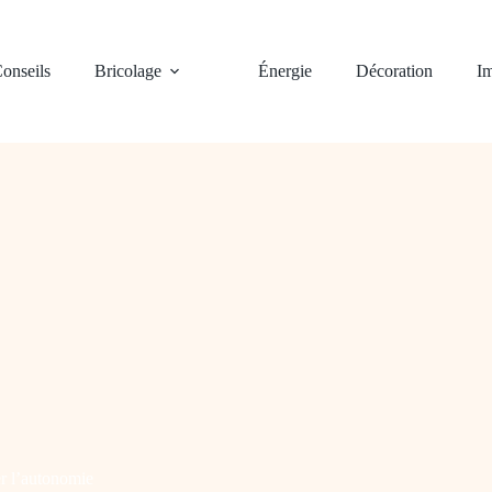
onseils
Bricolage
Énergie
Décoration
Im
r l’autonomie