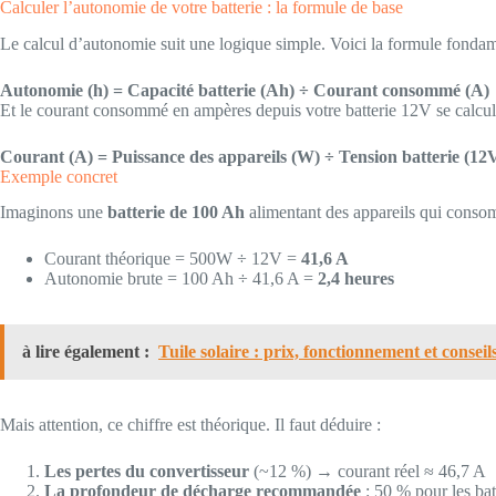
Calculer l’autonomie de votre batterie : la formule de base
Le calcul d’autonomie suit une logique simple. Voici la formule fondam
Autonomie (h) = Capacité batterie (Ah) ÷ Courant consommé (A)
Et le courant consommé en ampères depuis votre batterie 12V se calcule
Courant (A) = Puissance des appareils (W) ÷ Tension batterie (12
Exemple concret
Imaginons une
batterie de 100 Ah
alimentant des appareils qui cons
Courant théorique = 500W ÷ 12V =
41,6 A
Autonomie brute = 100 Ah ÷ 41,6 A =
2,4 heures
à lire également :
Tuile solaire : prix, fonctionnement et conseil
Mais attention, ce chiffre est théorique. Il faut déduire :
Les pertes du convertisseur
(~12 %) → courant réel ≈ 46,7 A
La profondeur de décharge recommandée
: 50 % pour les bat