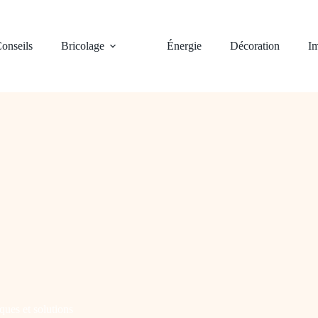
onseils
Bricolage
Énergie
Décoration
Im
ques et solutions