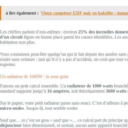
à lire également :
Vieux compteur EDF noir en bakélite : dang
Les chiffres parlent d’eux-mêmes : environ
25% des incendies domes
d’un circuit
figure en bonne place parmi les causes identifiées. Les ass
habitation non plus.
Vous connaissez peut-être quelqu’un qui le fait depuis des années san
rouler sans ceinture : tant qu’il n’y a pas d’accident, on croit que tout 
regretter.
Un radiateur de 1000W : la zone grise
Faisons un petit calcul ensemble. Un
radiateur de 1000 watts
branché
standard supporte jusqu’à
16 ampères
, soit théoriquement
3680 watt
Sur le papier, votre petit radiateur passe sans souci. C’est d’ailleurs 
micro-ondes
. Jusque-là, tout semble rouler.
Sauf que… et c’est un gros « sauf que »… ce calcul part du principe que t
disjoncteur
bien dimensionné, et surtout, aucun autre appareil branché