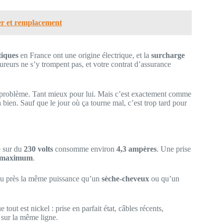
er et remplacement
tiques
en France ont une origine électrique, et la
surcharge
ureurs ne s’y trompent pas, et votre contrat d’assurance
s problème. Tant mieux pour lui. Mais c’est exactement comme
va bien. Sauf que le jour où ça tourne mal, c’est trop tard pour
 sur du
230 volts
consomme environ
4,3 ampères
. Une prise
s maximum
.
à peu près la même puissance qu’un
sèche-cheveux
ou qu’un
out est nickel : prise en parfait état, câbles récents,
 sur la même ligne.